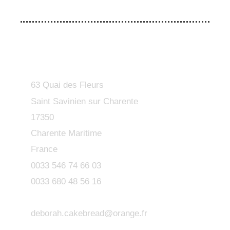
63 Quai des Fleurs
Saint Savinien sur Charente
17350
Charente Maritime
France
0033 546 74 66 03
0033 680 48 56 16
deborah.cakebread@orange.fr